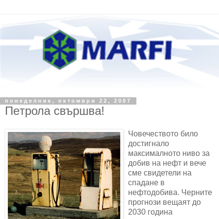
понеделник, октомври 22, 2007
Πeтрола свършва!
Човечеството било
достигнало
максималното ниво за
добив на нефт и вече
сме свидетели на
спадане в
нефтодобива. Черните
прогнози вещаят до
2030 година