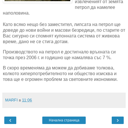
извлеченият от земята
петрол да намелее
наполовина.
Като всяко нещо без заместител, липсата на петрол ще
доведе до нови войни и масови безредици, по старите от
Вас сигурно си спомнят купонната система от живкова
време, дано не се стига дотам.
Производството на петрол
е достигнало връхната си
точка през 2006 г. и годишно ще намалява със 7 %.
В скоро временяма да можем да добиваме толкова,
колкото хиперпотребителното ни общество изисква и
това ще е огромен проблем за световните икономики.
MARFI
в
11:06
‹
›
Начална страница